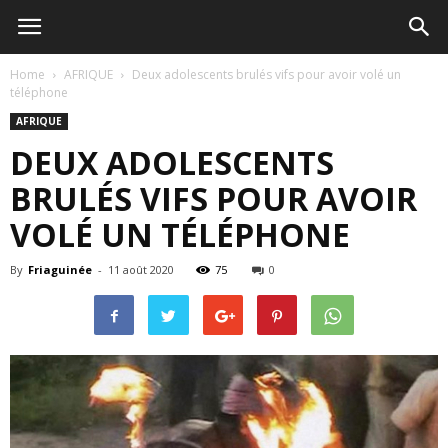
Home
AFRIQUE
Deux adolescents brulés vifs pour avoir volé un
téléphone
AFRIQUE
DEUX ADOLESCENTS
BRULÉS VIFS POUR AVOIR
VOLÉ UN TÉLÉPHONE
By
Friaguinée
-
11 août 2020
75
0