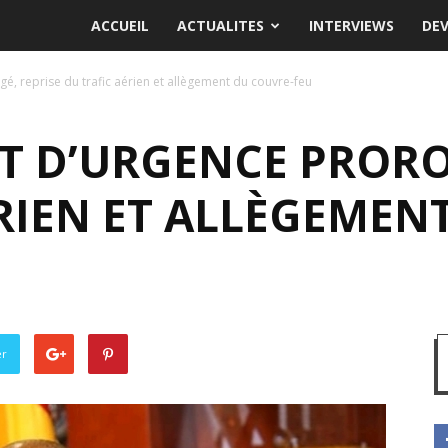
ACCUEIL
ACTUALITES
INTERVIEWS
DE
gé, reprise du trafic aérien et allègement du couvre-feu
AT D’URGENCE PRORO
RIEN ET ALLÈGEMEN
er