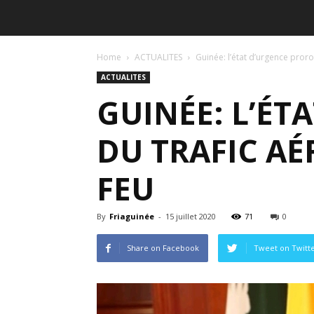
Home
ACTUALITES
Guinée: l’état d’urgence proro
ACTUALITES
GUINÉE: L’ÉT
DU TRAFIC AÉ
FEU
By
Friaguinée
-
15 juillet 2020
71
0
Share on Facebook
Tweet on Twitt