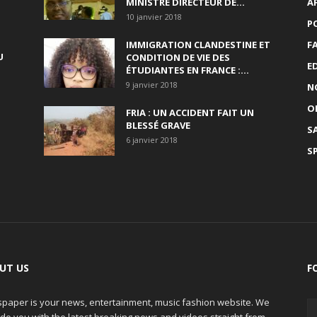
MINISTRE DIRECTEUR DE...
A
10 janvier 2018
P
IMMIGRATION CLANDESTINE ET
F
U
CONDITION DE VIE DES
E
ÉTUDIANTES EN FRANCE :...
9 janvier 2018
N
O
FRIA : UN ACCIDENT FAIT UN
BLESSÉ GRAVE
S
6 janvier 2018
S
UT US
F
paper is your news, entertainment, music fashion website. We