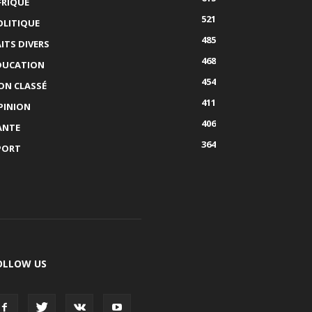
FRIQUE
521
OLITIQUE
485
AITS DIVERS
468
DUCATION
454
ON CLASSÉ
411
PINION
406
ANTE
364
PORT
OLLOW US