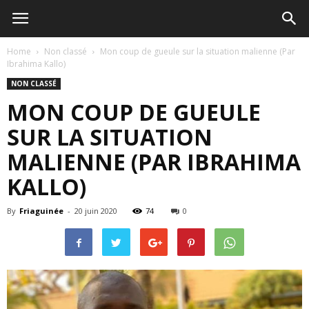
Home
Non classé
Mon coup de gueule sur la situation malienne (Par
Ibrahima Kallo)
NON CLASSÉ
MON COUP DE GUEULE
SUR LA SITUATION
MALIENNE (PAR IBRAHIMA
KALLO)
By
Friaguinée
-
20 juin 2020
74
0