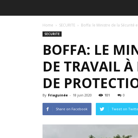
Home
SECURITE
Boffa: le Ministre de la Sécurité en
SECURITE
BOFFA: LE MIN
DE TRAVAIL À
DE PROTECTIO
By
Friaguinée
-
18 juin 2020
101
0
Share on Facebook
Tweet on Twitt