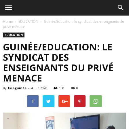
Home
EDUCATION
Guinée/Education: le syndicat des enseignants du
privé menace
EDUCATION
GUINÉE/EDUCATION: LE
SYNDICAT DES
ENSEIGNANTS DU PRIVÉ
MENACE
By
Friaguinée
-
4 juin 2020
100
0