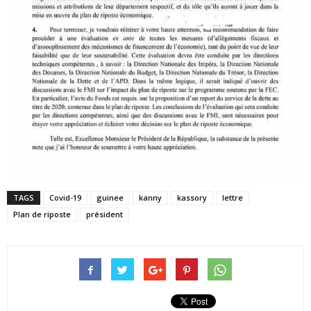
TAGS
Covid-19
guinee
kanny
kassory
lettre
Plan de riposte
président