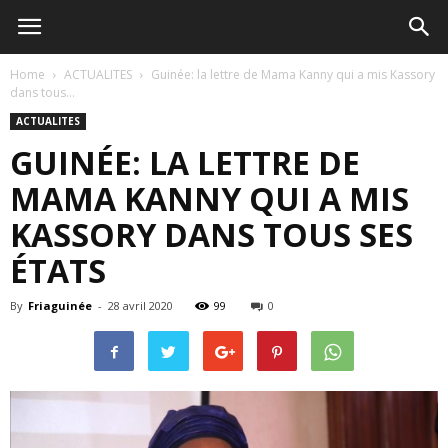
Home
ACTUALITES
Guinée: la lettre de Mama Kanny qui a mis Kassory
dans tous...
ACTUALITES
GUINÉE: LA LETTRE DE
MAMA KANNY QUI A MIS
KASSORY DANS TOUS SES
ÉTATS
By
Friaguinée
-
28 avril 2020
99
0