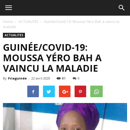
Home
ACTUALITES
Guinée/covid-19: Moussa Yéro Bah a vaincu la
maladie
ACTUALITES
GUINÉE/COVID-19:
MOUSSA YÉRO BAH A
VAINCU LA MALADIE
By
Friaguinée
-
22 avril 2020
81
0