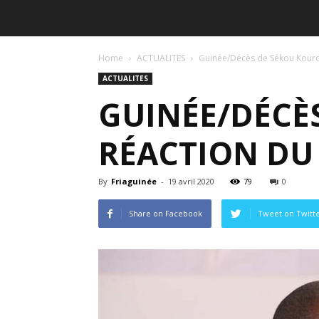
Home
ACTUALITES
Guinée/Décès de Sékou Kouro
ACTUALITES
GUINÉE/DÉCÈ
RÉACTION DU
By
Friaguinée
-
19 avril 2020
79
0
Share on Facebook
Tweet on Twitt