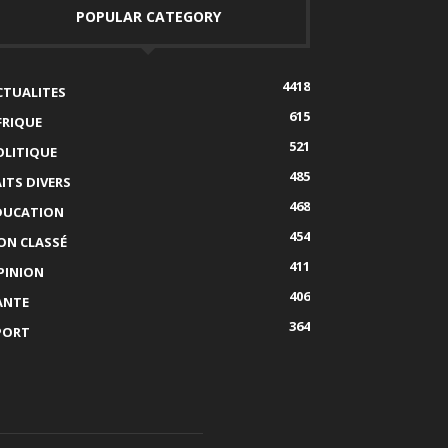
POPULAR CATEGORY
4418
CTUALITES
615
FRIQUE
521
OLITIQUE
485
AITS DIVERS
468
DUCATION
454
ON CLASSÉ
411
PINION
406
ANTE
364
PORT