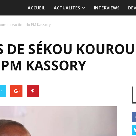
ACCUEIL
ACTUALITES
INTERVIEWS
DE
uma: réaction du PM Kassory
S DE SÉKOU KOURO
 PM KASSORY
er