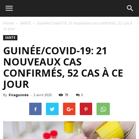
Home
SANTE
Guinée/Covid-19: 21 nouveaux cas confirmés, 52 cas à
ce jour
SANTE
GUINÉE/COVID-19: 21
NOUVEAUX CAS
CONFIRMÉS, 52 CAS À CE
JOUR
By
Friaguinée
-
2 avril 2020
79
0