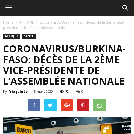
Home
AFRIQUE
Coronavirus/Burkina-Faso: décès de la 2ème vice-
présidente de l’Assemblée nationale
AFRIQUE
SANTE
CORONAVIRUS/BURKINA-
FASO: DÉCÈS DE LA 2ÈME
VICE-PRÉSIDENTE DE
L’ASSEMBLÉE NATIONALE
By
Friaguinée
-
18 mars 2020
72
0