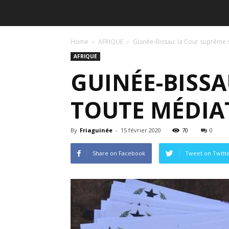
Home
AFRIQUE
Guinée-Bissau: la Cour suprême 
AFRIQUE
GUINÉE-BISSA
TOUTE MÉDIA
By
Friaguinée
-
15 février 2020
70
0
Share on Facebook
Tweet on Twitt