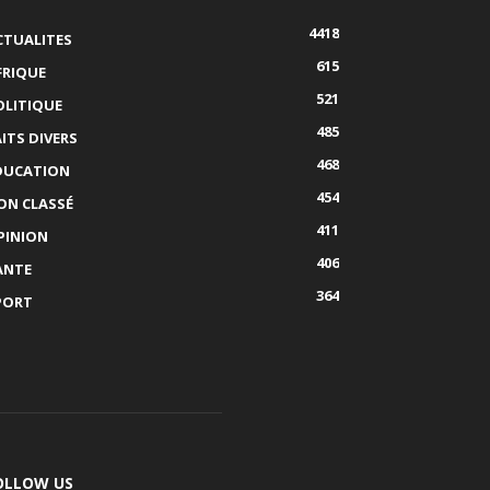
4418
CTUALITES
615
FRIQUE
521
OLITIQUE
485
AITS DIVERS
468
DUCATION
454
ON CLASSÉ
411
PINION
406
ANTE
364
PORT
OLLOW US