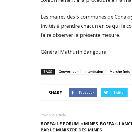
Les maires des 5 communes de Conakry e
invités à prendre chacun en ce qui le c
faire observer la présente mesure.
Général Mathurin Bangoura
TAGS
Gouverneur
Interdiction
Marche fndc
SHARE
Facebook
Twitter
Previous article
BOFFA: LE FORUM « MINES-BOFFA » LANC
PAR LE MINISTRE DES MINES