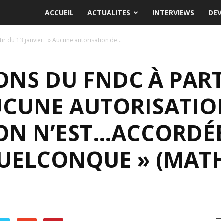
ACCUEIL
ACTUALITES
INTERVIEWS
DE
r du 13 janvier: » Aucune autorisation de...
NS DU FNDC À PART
AUCUNE AUTORISATIO
ON N’EST…ACCORDÉE
UELCONQUE » (MAT