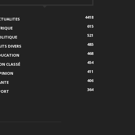
4418
CTUALITES
615
FRIQUE
521
OLITIQUE
485
AITS DIVERS
468
DUCATION
454
ON CLASSÉ
411
PINION
406
ANTE
364
PORT