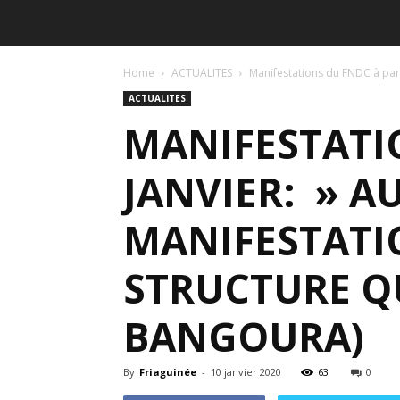
Home
ACTUALITES
Manifestations du FNDC à parti
ACTUALITES
MANIFESTATIO
JANVIER: » 
MANIFESTATI
STRUCTURE Q
BANGOURA)
By
Friaguinée
-
10 janvier 2020
63
0