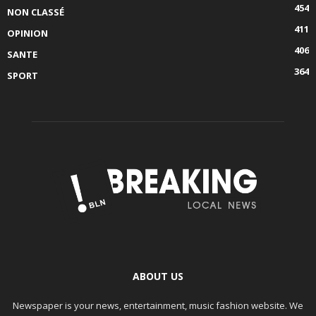
454
NON CLASSÉ
411
OPINION
406
SANTE
364
SPORT
ABOUT US
Newspaper is your news, entertainment, music fashion website. We