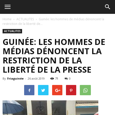
Home
ACTUALITES
Guinée: les hommes de médias dénoncent la
restriction de la liberté de...
ACTUALITES
GUINÉE: LES HOMMES DE
MÉDIAS DÉNONCENT LA
RESTRICTION DE LA
LIBERTÉ DE LA PRESSE
By
Friaguinée
-
26 août 2019
71
0