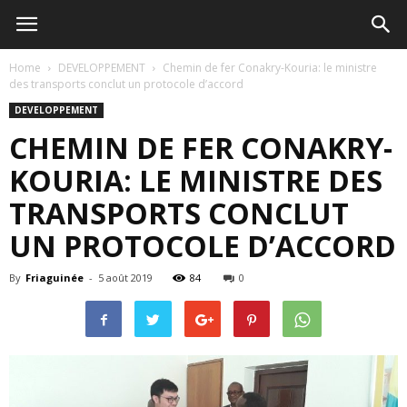
Home
DEVELOPPEMENT
Chemin de fer Conakry-Kouria: le ministre
des transports conclut un protocole d’accord
DEVELOPPEMENT
CHEMIN DE FER CONAKRY-
KOURIA: LE MINISTRE DES
TRANSPORTS CONCLUT
UN PROTOCOLE D’ACCORD
By
Friaguinée
-
5 août 2019
84
0