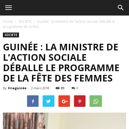
Home
SOCIETE
Guinée : la ministre de l’action sociale déballe le
programme de la fête...
SOCIETE
GUINÉE : LA MINISTRE DE
L’ACTION SOCIALE
DÉBALLE LE PROGRAMME
DE LA FÊTE DES FEMMES
By
Friaguinée
-
2 mars 2018
89
0