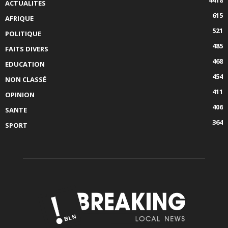
ACTUALITES
615
AFRIQUE
521
POLITIQUE
485
FAITS DIVERS
468
EDUCATION
454
NON CLASSÉ
411
OPINION
406
SANTE
364
SPORT