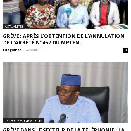
ACTUALITES
GRÈVE : APRÈS L’OBTENTION DE L’ANNULATION
DE L’ARRÊTÉ N°457 DU MPTEN,...
Friaguinee
-
24 août 2021
0
TELECOMMUNICATIONS
GRÈVE DANS LE SECTEUR DE LA TÉLÉPHONIE : LA