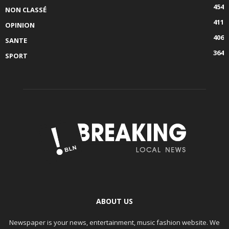
454
NON CLASSÉ
411
OPINION
406
SANTE
364
SPORT
ABOUT US
Newspaper is your news, entertainment, music fashion website. We