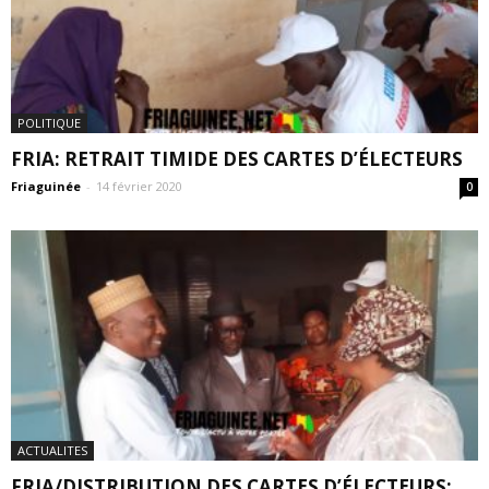
POLITIQUE
FRIA: RETRAIT TIMIDE DES CARTES D’ÉLECTEURS
Friaguinée
-
14 février 2020
0
ACTUALITES
FRIA/DISTRIBUTION DES CARTES D’ÉLECTEURS: