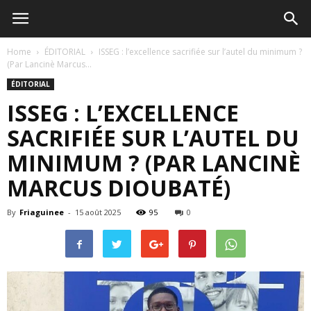
Home
ÉDITORIAL
ISSEG : l’excellence sacrifiée sur l’autel du minimum ?
(Par Lancinè Marcus...
ÉDITORIAL
ISSEG : L’EXCELLENCE
SACRIFIÉE SUR L’AUTEL DU
MINIMUM ? (PAR LANCINÈ
MARCUS DIOUBATÉ)
By
Friaguinee
-
15 août 2025
95
0