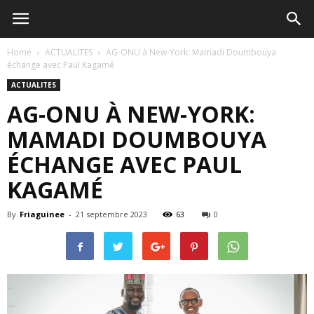
Home
ACTUALITES
AG-ONU à New-York: Mamadi Doumbouya
échange avec Paul Kagamé
ACTUALITES
AG-ONU À NEW-YORK:
MAMADI DOUMBOUYA
ÉCHANGE AVEC PAUL
KAGAMÉ
By
Friaguinee
-
21 septembre 2023
63
0