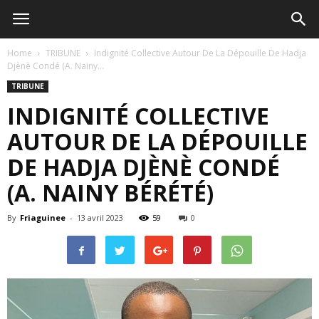
Home
TRIBUNE
Indignité Collective Autour De La Dépouille De Hadja
Djènè Condé (A. Nainy...
TRIBUNE
INDIGNITÉ COLLECTIVE
AUTOUR DE LA DÉPOUILLE
DE HADJA DJÈNÈ CONDÉ
(A. NAINY BÉRÉTÉ)
By
Friaguinee
-
13 avril 2023
59
0