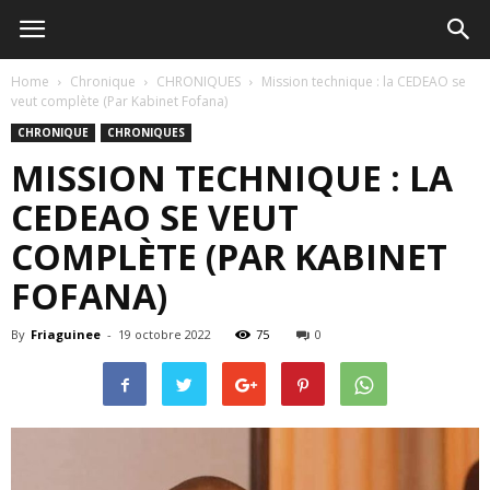
Home
Chronique
CHRONIQUES
Mission technique : la CEDEAO se
veut complète (Par Kabinet Fofana)
CHRONIQUE
CHRONIQUES
MISSION TECHNIQUE : LA
CEDEAO SE VEUT
COMPLÈTE (PAR KABINET
FOFANA)
By
Friaguinee
-
19 octobre 2022
75
0