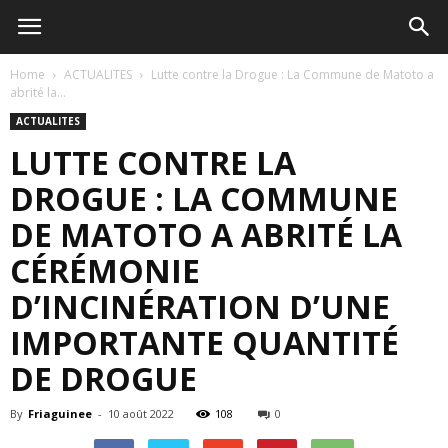
Home
ACTUALITES
Lutte contre la Drogue : La Commune de Matoto a
abrité la...
ACTUALITES
LUTTE CONTRE LA
DROGUE : LA COMMUNE
DE MATOTO A ABRITÉ LA
CÉRÉMONIE
D’INCINÉRATION D’UNE
IMPORTANTE QUANTITÉ
DE DROGUE
By
Friaguinee
-
10 août 2022
108
0