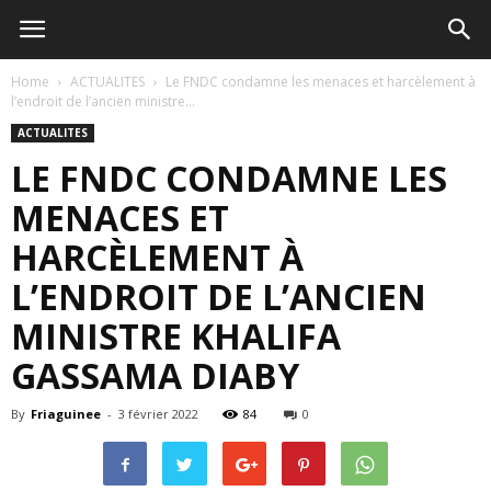
Home
ACTUALITES
Le FNDC condamne les menaces et harcèlement à
l’endroit de l’ancien ministre...
ACTUALITES
LE FNDC CONDAMNE LES
MENACES ET
HARCÈLEMENT À
L’ENDROIT DE L’ANCIEN
MINISTRE KHALIFA
GASSAMA DIABY
By
Friaguinee
-
3 février 2022
84
0