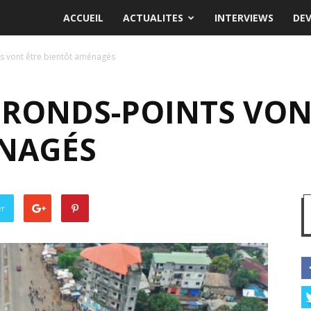
ACCUEIL
ACTUALITES
INTERVIEWS
DE
ts vont être bientôt aménagés
 RONDS-POINTS VON
NAGÉS
er