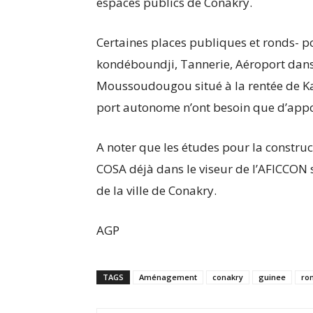
espaces publics de Conakry.
Certaines places publiques et ronds- p
kondéboundji, Tannerie, Aéroport dans
Moussoudougou situé à la rentée de Kal
port autonome n’ont besoin que d’appo
A noter que les études pour la constru
COSA déjà dans le viseur de l’AFICCON s
de la ville de Conakry.
AGP
TAGS
Aménagement
conakry
guinee
ro