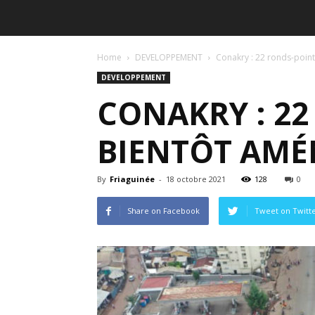
Home
DEVELOPPEMENT
Conakry : 22 ronds-poin
DEVELOPPEMENT
CONAKRY : 22
BIENTÔT AMÉ
By
Friaguinée
-
18 octobre 2021
128
0
Share on Facebook
Tweet on Twitt