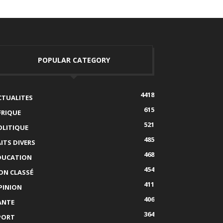
POPULAR CATEGORY
4418
CTUALITES
615
FRIQUE
521
OLITIQUE
485
AITS DIVERS
468
DUCATION
454
ON CLASSÉ
411
PINION
406
ANTE
364
PORT