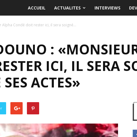
ACCUEIL
ACTUALITES
INTERVIEWS
DE
lpha Condé doit rester ici, il sera soigné...
OUNO : «MONSIEUR
STER ICI, IL SERA SO
 SES ACTES»
er