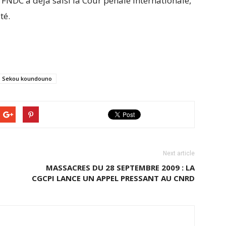
FNDC a déjà saisi la Cour pénale internationale,
té.
Sekou koundouno
Next article
MASSACRES DU 28 SEPTEMBRE 2009 : LA
CGCPI LANCE UN APPEL PRESSANT AU CNRD