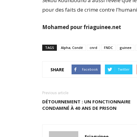
Sékou Koundouno a aussi révélé que le 
pour des faits de crime contre l’humani
Mohamed pour friaguinee.net
TAGS
Alpha; Condé
cnrd
FNDC
guinee
SHARE
Facebook
Twitter
Previous article
DÉTOURNEMENT : UN FONCTIONNAIRE
CONDAMNÉ À 40 ANS DE PRISON
Friaguinee