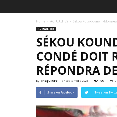
Home
ACTUALITES
Sékou Koundouno : «Monsieur A
ACTUALITES
SÉKOU KOUND
CONDÉ DOIT RE
RÉPONDRA DE
By
Friaguinee
-
27 septembre 2021
106
0
Share on Facebook
Tweet on Twitt