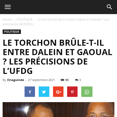
Home
POLITIQUE
Le torchon brûle-t-il entre Dalein et Gaoual ? Les
précisions de l’UFDG
POLITIQUE
LE TORCHON BRÛLE-T-IL
ENTRE DALEIN ET GAOUAL
? LES PRÉCISIONS DE
L’UFDG
By
Friaguinée
-
27 septembre 2021
88
0