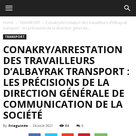
Home
TRANSPORT
Conakry/Arrestation des travailleurs d’Albayrak
transport : les précisions de la direction générale...
TRANSPORT
CONAKRY/ARRESTATION
DES TRAVAILLEURS
D’ALBAYRAK TRANSPORT :
LES PRÉCISIONS DE LA
DIRECTION GÉNÉRALE DE
COMMUNICATION DE LA
SOCIÉTÉ
By
Friaguinée
-
24 août 2021
84
0