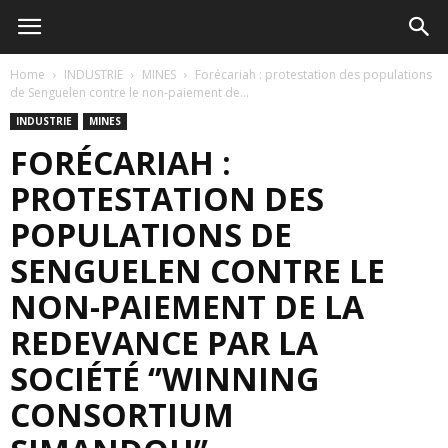
Home
INDUSTRIE
MINES
Forécariah : protestation des populations
de Senguelen contre le non-paiement de...
INDUSTRIE
MINES
FORÉCARIAH :
PROTESTATION DES
POPULATIONS DE
SENGUELEN CONTRE LE
NON-PAIEMENT DE LA
REDEVANCE PAR LA
SOCIÉTÉ ‘’WINNING
CONSORTIUM