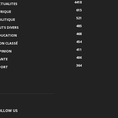
4418
CTUALITES
615
FRIQUE
521
OLITIQUE
485
AITS DIVERS
468
DUCATION
454
ON CLASSÉ
411
PINION
406
ANTE
364
PORT
OLLOW US