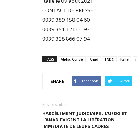
Italie le 09 aout 2021
CONTACT DE PRESSE :
0039 389 158 04 60
0039 351 121 06 93
0039 328 866 07 94
TAGS
Alpha; Condé
Anad
FNDC
Italie
SHARE
Facebook
Twitter
Previous article
HARCÈLEMENT JUDICIAIRE : L’UFDG ET
L’ANAD EXIGENT LA LIBÉRATION
IMMÉDIATE DE LEURS CADRES