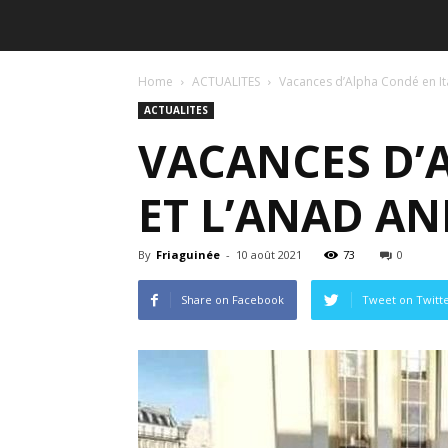
Home
ACTUALITES
Vacances d’Alpha Condé en Ita
ACTUALITES
VACANCES D’A
ET L’ANAD A
By
Friaguinée
-
10 août 2021
73
0
Share on Facebook
Tweet on Twitt