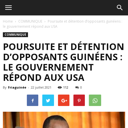
Home
COMMUNIQUE
Poursuite et détention d’opposants guinéens :
le gouvernement répond aux USA
COMMUNIQUE
POURSUITE ET DÉTENTION
D’OPPOSANTS GUINÉENS :
LE GOUVERNEMENT
RÉPOND AUX USA
By
Friaguinée
-
22 juillet 2021
112
0