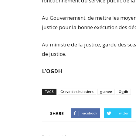
fonctionnement du service public de la j
Au Gouvernement, de mettre les moyens
justice pour la bonne exécution des déci
Au ministre de la justice, garde des scea
de justice.
L’OGDH
TAGS
Greve des huissiers
guinee
Ogdh
SHARE
Facebook
Twitter