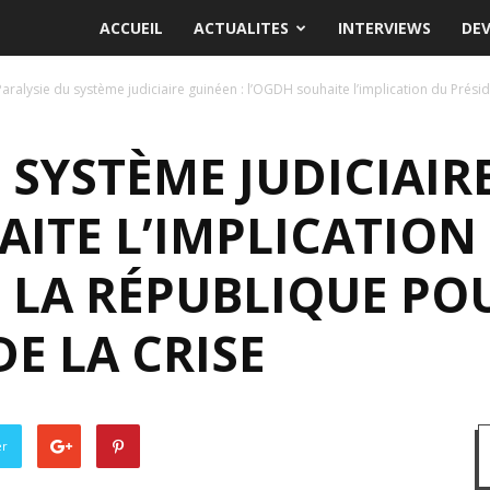
ACCUEIL
ACTUALITES
INTERVIEWS
DE
Paralysie du système judiciaire guinéen : l’OGDH souhaite l’implication du Présid
 SYSTÈME JUDICIAIR
ITE L’IMPLICATION
 LA RÉPUBLIQUE PO
E LA CRISE
er