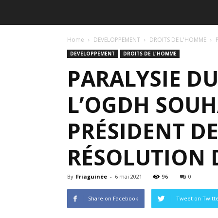
Home
DEVELOPPEMENT
DROITS DE L'HOMME
DEVELOPPEMENT
DROITS DE L'HOMME
PARALYSIE DU
L’OGDH SOUHA
PRÉSIDENT DE
RÉSOLUTION D
By
Friaguinée
-
6 mai 2021
96
0
Share on Facebook
Tweet on Twitt