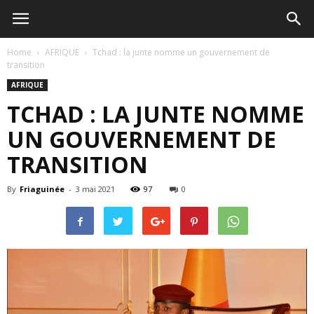
Home
AFRIQUE
Tchad : la junte nomme un gouvernement de
transition
AFRIQUE
TCHAD : LA JUNTE NOMME
UN GOUVERNEMENT DE
TRANSITION
By
Friaguinée
-
3 mai 2021
97
0