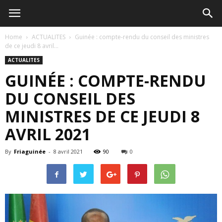
Home
ACTUALITES
Guinée : compte-rendu du conseil des ministres
de ce jeudi 8 avril...
ACTUALITES
GUINÉE : COMPTE-RENDU
DU CONSEIL DES
MINISTRES DE CE JEUDI 8
AVRIL 2021
By
Friaguinée
-
8 avril 2021
90
0