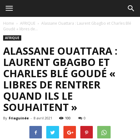
Home
AFRIQUE
Alassane Ouattara : Laurent Gbagbo et Charles Blé
Goudé « libres de...
AFRIQUE
ALASSANE OUATTARA :
LAURENT GBAGBO ET
CHARLES BLÉ GOUDÉ «
LIBRES DE RENTRER
QUAND ILS LE
SOUHAITENT »
By
Friaguinée
-
8 avril 2021
100
0