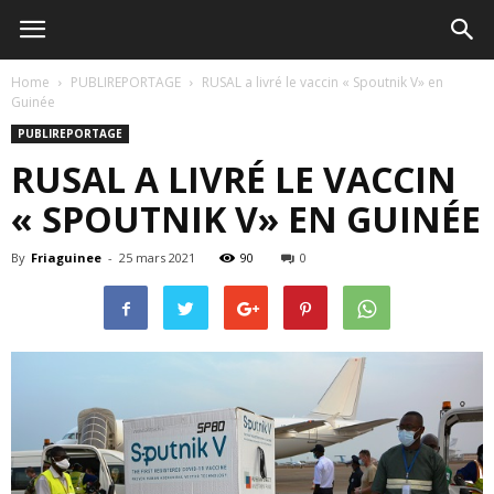
Home
PUBLIREPORTAGE
RUSAL a livré le vaccin « Spoutnik V» en
Guinée
PUBLIREPORTAGE
RUSAL A LIVRÉ LE VACCIN
« SPOUTNIK V» EN GUINÉE
By
Friaguinee
-
25 mars 2021
90
0