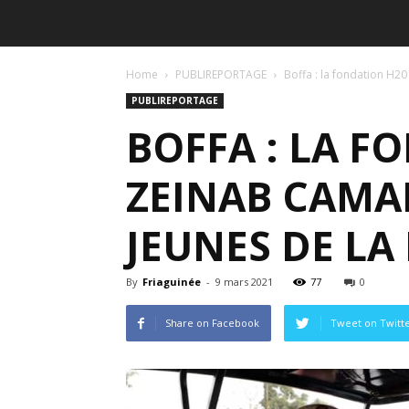
Home
PUBLIREPORTAGE
Boffa : la fondation H20
PUBLIREPORTAGE
BOFFA : LA F
ZEINAB CAMAR
JEUNES DE LA
By
Friaguinée
-
9 mars 2021
77
0
Share on Facebook
Tweet on Twitt