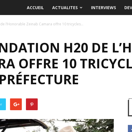
ACCUEIL
ACTUALITES
INTERVIEWS
DE
 de l’Honorable Zeinab Camara offre 10 tricycles...
ONDATION H20 DE L
A OFFRE 10 TRICYC
 PRÉFECTURE
er