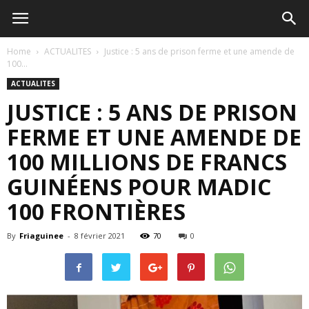
Home
ACTUALITES
Justice : 5 ans de prison ferme et une amende de
100...
ACTUALITES
JUSTICE : 5 ANS DE PRISON
FERME ET UNE AMENDE DE
100 MILLIONS DE FRANCS
GUINÉENS POUR MADIC
100 FRONTIÈRES
By
Friaguinee
-
8 février 2021
70
0