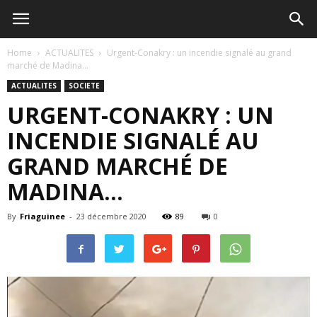
Home
ACTUALITES
Urgent-Conakry : un incendie signalé au grand
marché de Madina…
ACTUALITES
SOCIETE
URGENT-CONAKRY : UN
INCENDIE SIGNALÉ AU
GRAND MARCHÉ DE
MADINA…
By
Friaguinee
-
23 décembre 2020
89
0