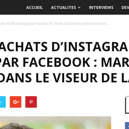
ACCUEIL
ACTUALITES
INTERVIEWS
DE
gram et Whatshapp par Facebook : Mark Zuckerberg dans le viseur...
RACHATS D’INSTAGRA
AR FACEBOOK : MA
ANS LE VISEUR DE L
er