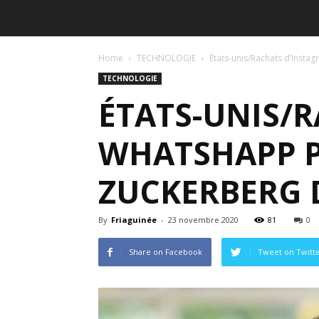
Home
TECHNOLOGIE
États-unis/Rachats d’Insta
TECHNOLOGIE
ÉTATS-UNIS/
WHATSHAPP P
ZUCKERBERG D
By
Friaguinée
-
23 novembre 2020
81
0
Share on Facebook
Tweet on Twitt