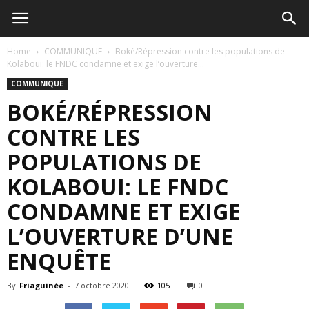
Home
COMMUNIQUE
Boké/Répression contre les populations de
Kolaboui: le FNDC condamne et exige l’ouverture...
COMMUNIQUE
BOKÉ/RÉPRESSION
CONTRE LES
POPULATIONS DE
KOLABOUI: LE FNDC
CONDAMNE ET EXIGE
L’OUVERTURE D’UNE
ENQUÊTE
By
Friaguinée
-
7 octobre 2020
105
0