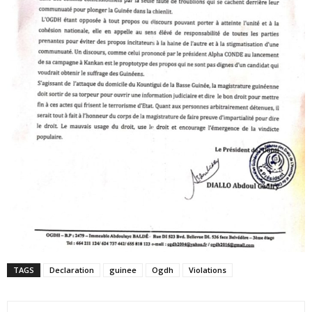
TAGS
Declaration
guinee
Ogdh
Violations