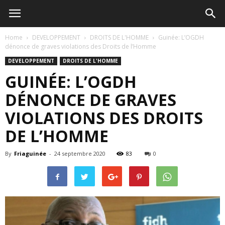
Home
DEVELOPPEMENT
DROITS DE L'HOMME
Guinée: L’OGDH
dénonce de graves violations des Droits de l’Homme
DEVELOPPEMENT
DROITS DE L'HOMME
GUINÉE: L’OGDH
DÉNONCE DE GRAVES
VIOLATIONS DES DROITS
DE L’HOMME
By
Friaguinée
-
24 septembre 2020
83
0