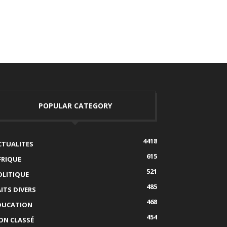
POPULAR CATEGORY
4418
CTUALITES
615
FRIQUE
521
OLITIQUE
485
AITS DIVERS
468
DUCATION
454
ON CLASSÉ