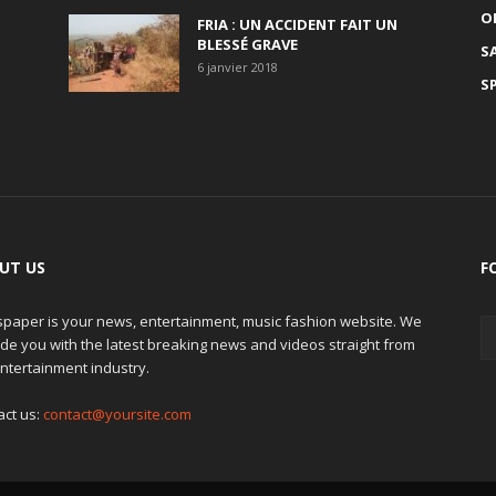
O
FRIA : UN ACCIDENT FAIT UN
BLESSÉ GRAVE
S
6 janvier 2018
S
UT US
F
paper is your news, entertainment, music fashion website. We
de you with the latest breaking news and videos straight from
ntertainment industry.
act us:
contact@yoursite.com