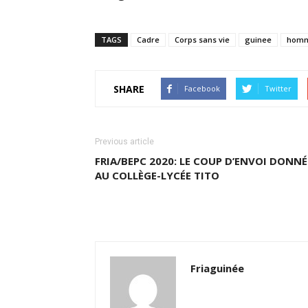
TAGS
Cadre
Corps sans vie
guinee
hom
SHARE
Facebook
Twitter
Previous article
FRIA/BEPC 2020: LE COUP D’ENVOI DONNÉ
AU COLLÈGE-LYCÉE TITO
Friaguinée