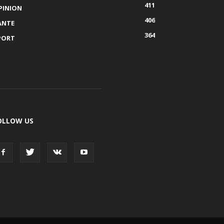
411
PINION
406
ANTE
364
PORT
OLLOW US