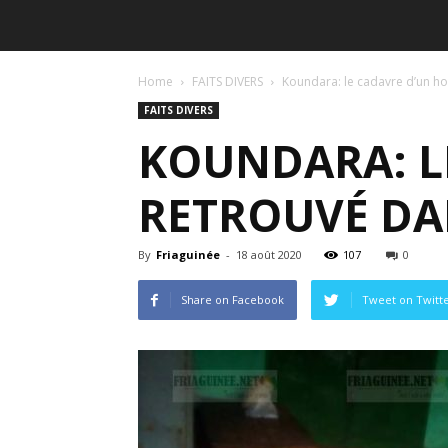
Home
FAITS DIVERS
Koundara: le cadavre d’un 
FAITS DIVERS
KOUNDARA: L
RETROUVÉ DA
By
Friaguinée
-
18 août 2020
107
0
Share on Facebook
Tweet on Twitt