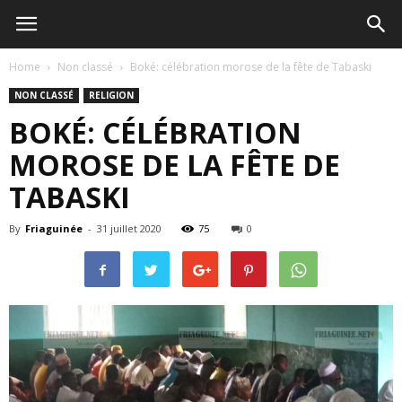
Home
Non classé
Boké: célébration morose de la fête de Tabaski
NON CLASSÉ
RELIGION
BOKÉ: CÉLÉBRATION
MOROSE DE LA FÊTE DE
TABASKI
By
Friaguinée
-
31 juillet 2020
75
0