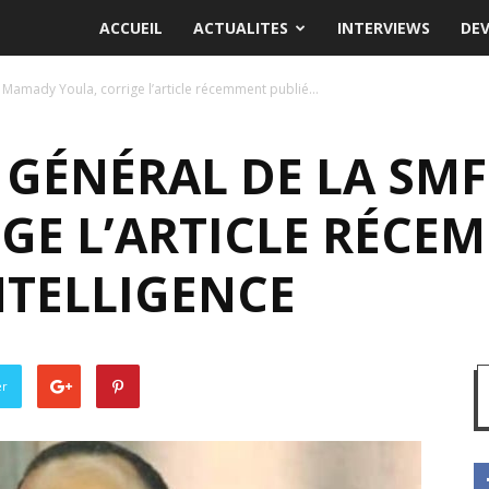
ACCUEIL
ACTUALITES
INTERVIEWS
DE
 Mamady Youla, corrige l’article récemment publié...
R GÉNÉRAL DE LA SM
GE L’ARTICLE RÉCE
NTELLIGENCE
er