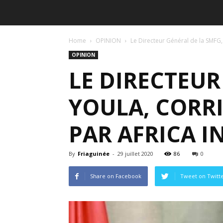
Home
OPINION
Le Directeur Général de la SMFG,
OPINION
LE DIRECTEU
YOULA, CORRI
PAR AFRICA I
By
Friaguinée
-
29 juillet 2020
86
0
Share on Facebook
Tweet on Twitt