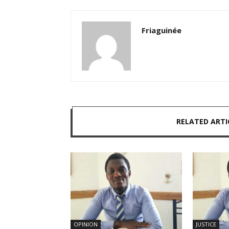
Friaguinée
RELATED ARTI
OPINION
JUSTICE