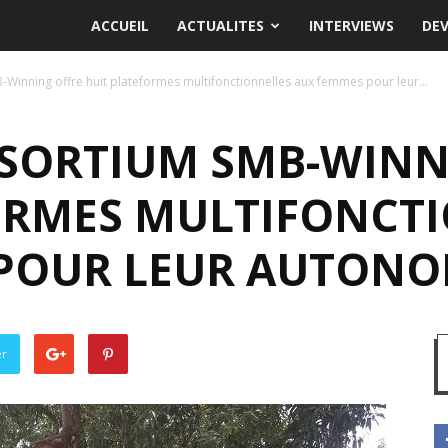
ACCUEIL
ACTUALITES
INTERVIEWS
DE
-Winning offre huit plateformes multifonctionnelles aux femmes pour leur...
NSORTIUM SMB-WINN
ORMES MULTIFONCT
POUR LEUR AUTONO
er