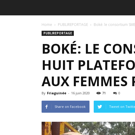
Home
PUBLIREPORTAGE
Boké: le consortium SMB
PUBLIREPORTAGE
BOKÉ: LE CO
HUIT PLATEF
AUX FEMMES 
By
Friaguinée
-
16 juin 2020
71
0
Share on Facebook
Tweet on Twitt