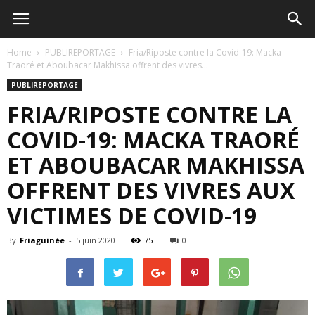
Home
PUBLIREPORTAGE
Fria/Riposte contre la Covid-19: Macka
Traoré et Aboubacar Makhissa offrent des vivres...
PUBLIREPORTAGE
FRIA/RIPOSTE CONTRE LA
COVID-19: MACKA TRAORÉ
ET ABOUBACAR MAKHISSA
OFFRENT DES VIVRES AUX
VICTIMES DE COVID-19
By
Friaguinée
-
5 juin 2020
75
0