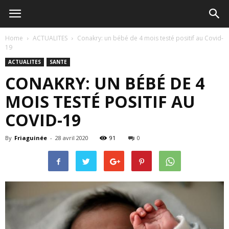
Home
ACTUALITES
Conakry: un bébé de 4 mois testé positif au Covid-
19
ACTUALITES
SANTE
CONAKRY: UN BÉBÉ DE 4
MOIS TESTÉ POSITIF AU
COVID-19
By
Friaguinée
-
28 avril 2020
91
0