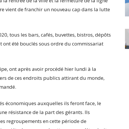
 la rentrée de la ville et la fermeture de la ligne
ère vient de franchir un nouveau cap dans la lutte
0, tous les bars, cafés, buvettes, bistros, dépôts
uit ont été bouclés sous ordre du commissariat
e, ont après avoir procédé hier lundi à la
ers de ces endroits publics attirant du monde,
rimandé.
ltés économiques auxquelles ils feront face, le
ne résistance de la part des gérants. Ils
 les regroupements en cette période de