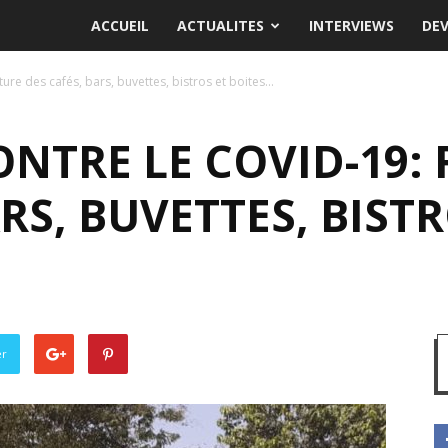
ACCUEIL
ACTUALITES
INTERVIEWS
DE
ure des cafés, bars, buvettes, bistros et boites...
ONTRE LE COVID-19:
RS, BUVETTES, BISTR
er