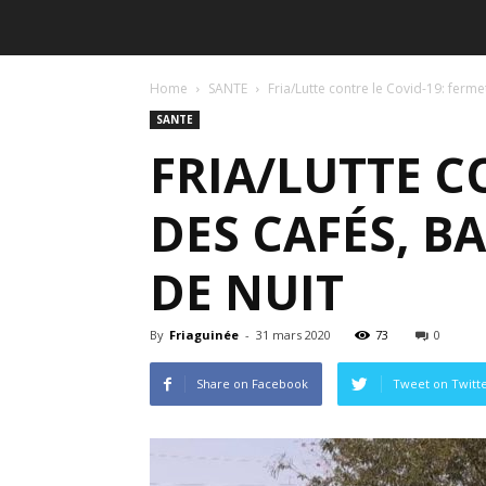
Home
SANTE
Fria/Lutte contre le Covid-19: fermet
SANTE
FRIA/LUTTE C
DES CAFÉS, BA
DE NUIT
By
Friaguinée
-
31 mars 2020
73
0
Share on Facebook
Tweet on Twitt