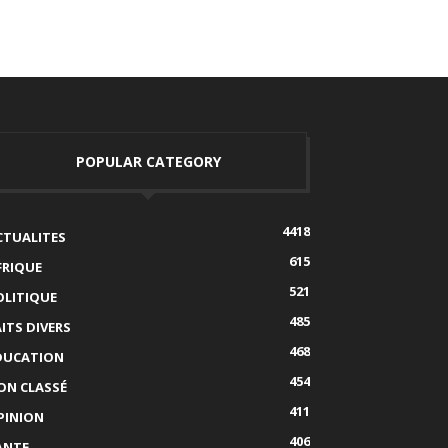
POPULAR CATEGORY
4418
CTUALITES
615
FRIQUE
521
OLITIQUE
485
AITS DIVERS
468
DUCATION
454
ON CLASSÉ
411
PINION
406
ANTE