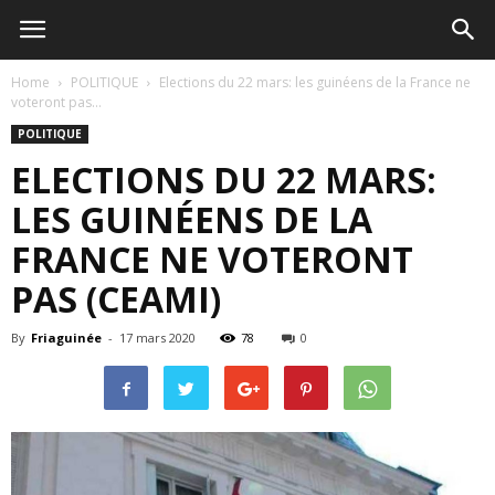
Home
POLITIQUE
Elections du 22 mars: les guinéens de la France ne
voteront pas...
POLITIQUE
ELECTIONS DU 22 MARS:
LES GUINÉENS DE LA
FRANCE NE VOTERONT
PAS (CEAMI)
By
Friaguinée
-
17 mars 2020
78
0